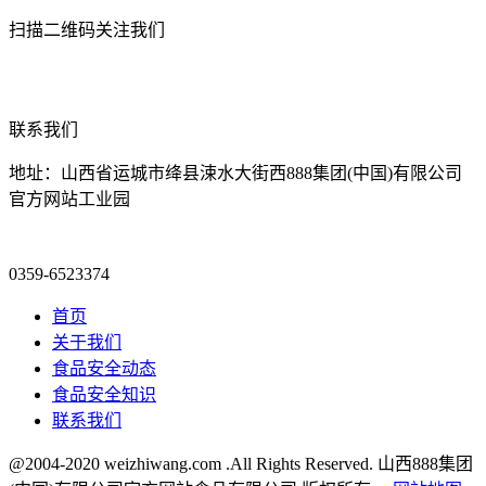
扫描二维码关注我们
联系我们
地址：山西省运城市绛县涑水大街西888集团(中国)有限公司
官方网站工业园
0359-6523374
首页
关于我们
食品安全动态
食品安全知识
联系我们
@2004-2020 weizhiwang.com .All Rights Reserved. 山西888集团