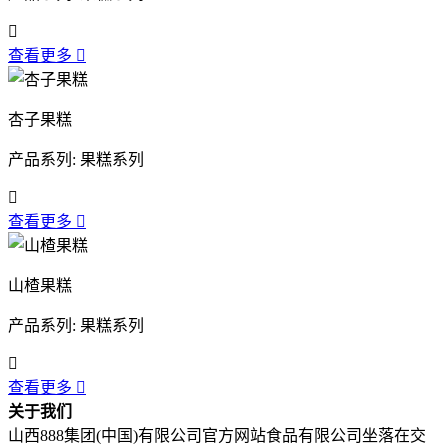

查看更多

杏子果糕
产品系列: 果糕系列

查看更多

山楂果糕
产品系列: 果糕系列

查看更多

关于我们
山西888集团(中国)有限公司官方网站食品有限公司坐落在交