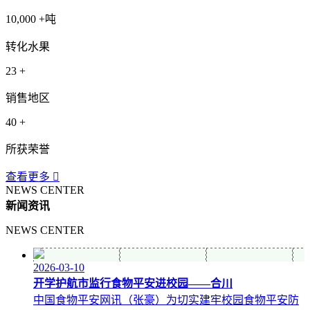
10,000
+吨
转化水果
23
+
销售地区
40
+
所获荣誉
查看更多

NEWS CENTER
新闻资讯
NEWS CENTER
2026-03-10
开学护航市监行食物平安进校园——合川
中国食物平安网讯（张豪）为切实建牢校园食物平安防