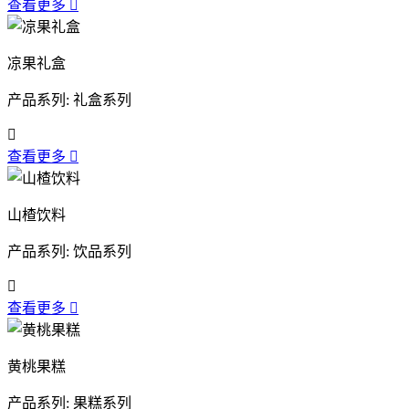
查看更多

凉果礼盒
产品系列: 礼盒系列

查看更多

山楂饮料
产品系列: 饮品系列

查看更多

黄桃果糕
产品系列: 果糕系列