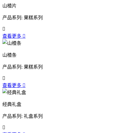
山楂片
产品系列: 果糕系列

查看更多

山楂条
产品系列: 果糕系列

查看更多

经典礼盒
产品系列: 礼盒系列
