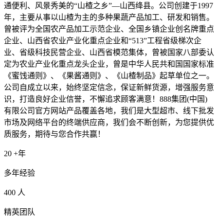
通便利、风景秀美的“山楂之乡”—山西绛县。公司创建于1997
年，主要从事以山楂为主的多种果蔬产品加工、研发和销售。
曾被评为全国农产品加工示范企业、全国乡镇企业创名牌重点
企业、山西省农业产业化重点企业和“513”工程省级梯次企
业、省级科技民营企业、山西省模范集体，曾被国家八部委认
定为农业产业化重点龙头企业，曾是中华人民共和国国家标准
《蜜饯通则》、《果酱通则》、《山楂制品》起草单位之一。
公司自成立以来，始终坚定信念，保证新鲜货源，增强服务意
识，打造良好企业信誉，不懈追求顾客满意！888集团(中国)
有限公司官方网站产品覆盖各地，我们是大型超市、线下批发
市场及网络平台的终端供应商，我们会不断创新，为您提供优
质服务，期待与您合作共赢！
20
+年
多年经验
400
人
精英团队